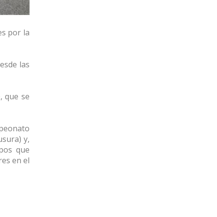
es por la
desde las
, que se
mpeonato
sura) y,
ipos que
res en el