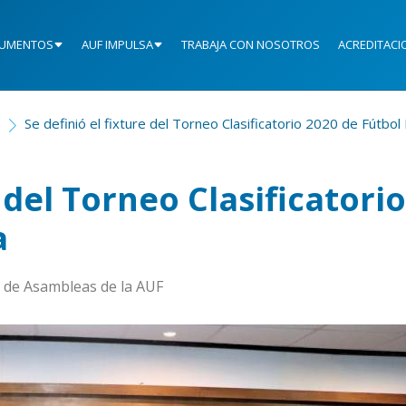
UMENTOS
AUF IMPULSA
TRABAJA CON NOSOTROS
ACREDITACI
o
Se definió el fixture del Torneo Clasificatorio 2020 de Fútbol
e del Torneo Clasificatorio
a
la de Asambleas de la AUF