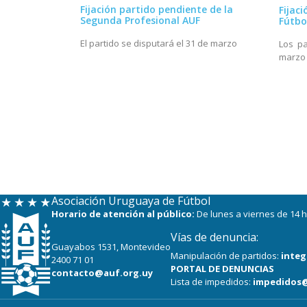
Fijación partido pendiente de la
Fijac
Segunda Profesional AUF
Fútbo
El partido se disputará el 31 de marzo
Los pa
marzo
Asociación Uruguaya de Fútbol
Horario de atención al público:
De lunes a viernes de 14 h
Vías de denuncia:
Guayabos 1531, Montevideo
Manipulación de partidos:
integ
2400 71 01
PORTAL DE DENUNCIAS
contacto@auf.org.uy
Lista de impedidos:
impedidos@