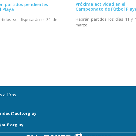
Próxima actividad en el
ión partidos pendientes
Campeonato de Fútbol Play
l Playa
Habrán partidos los días 11 y 
rtidos se disputarán el 31 de
marzo
s a 19 hs
ridad@auf.org.uy
auf.org.uy