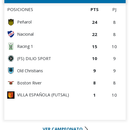
POSICIONES
PTS
PJ
24
8
Peñarol
22
8
Nacional
15
10
Racing 1
10
9
(FS) DILIO SPORT
9
9
Old Christians
8
8
Boston River
1
10
VILLA ESPAÑOLA (FUTSAL)
VER CAMPEONATO