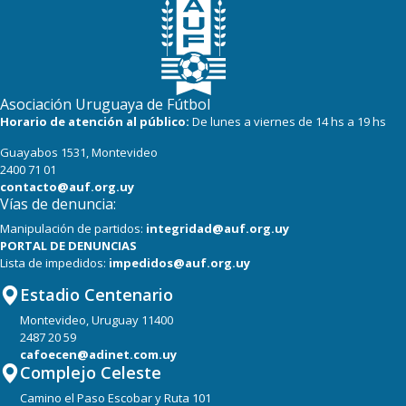
Asociación Uruguaya de Fútbol
Horario de atención al público:
De lunes a viernes de 14 hs a 19 hs
Guayabos 1531, Montevideo
2400 71 01
contacto@auf.org.uy
Vías de denuncia:
Manipulación de partidos:
integridad@auf.org.uy
PORTAL DE DENUNCIAS
Lista de impedidos:
impedidos@auf.org.uy
Estadio Centenario
Montevideo, Uruguay 11400
2487 20 59
cafoecen@adinet.com.uy
Complejo Celeste
Camino el Paso Escobar y Ruta 101