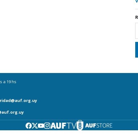
V
R
s a 19 hs
ridad@auf.org.uy
auf.org.uy