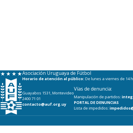
Asociación Uruguaya de Fútbol
Horario de atención al público:
De lunes a viernes de 14 h
Vías de denuncia:
Guayabos 1531, Montevideo
Manipulación de partidos:
integ
2400 71 01
PORTAL DE DENUNCIAS
contacto@auf.org.uy
Lista de impedidos:
impedidos@