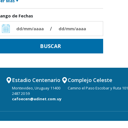
er Más
ango de Fechas
/
Estadio Centenario
Complejo Celeste
Montevideo, Uruguay 11400
Camino el Paso Escobar y Ruta 101
2487 20 59
cafoecen@adinet.com.uy