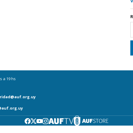
V
R
s a 19 hs
ridad@auf.org.uy
auf.org.uy