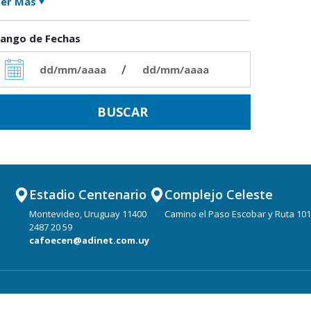
er Más
ango de Fechas
/
Estadio Centenario
Complejo Celeste
Montevideo, Uruguay 11400
Camino el Paso Escobar y Ruta 101
2487 20 59
cafoecen@adinet.com.uy