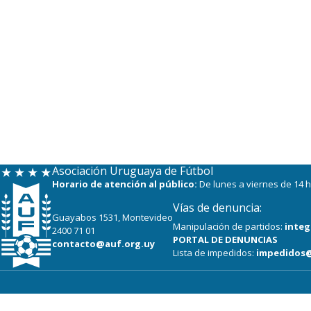
Asociación Uruguaya de Fútbol
Horario de atención al público:
De lunes a viernes de 14 h
Vías de denuncia:
Guayabos 1531, Montevideo
Manipulación de partidos:
integ
2400 71 01
PORTAL DE DENUNCIAS
contacto@auf.org.uy
Lista de impedidos:
impedidos@