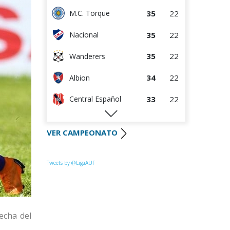
35
22
M.C. Torque
35
22
Nacional
35
22
Wanderers
34
22
Albion
33
22
Central Español
29
22
Liverpool
VER CAMPEONATO
28
22
Cerro Largo
27
22
Def. Sporting
Tweets by @LigaAUF
23
22
Juventud
22
22
Danubio
echa del
22
22
Boston River