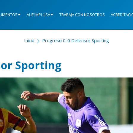
UMENTOS
AUF IMPULSA
TRABAJA CON NOSOTROS
ACREDITACI
Inicio
Progreso 0-0 Defensor Sporting
or Sporting