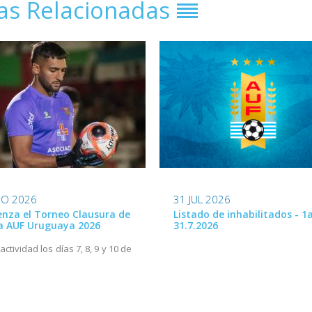
ias Relacionadas
31 JUL 2026
GO 2026
Listado de inhabilitados - 1a
nza el Torneo Clausura de
31.7.2026
ga AUF Uruguaya 2026
ctividad los días 7, 8, 9 y 10 de
o