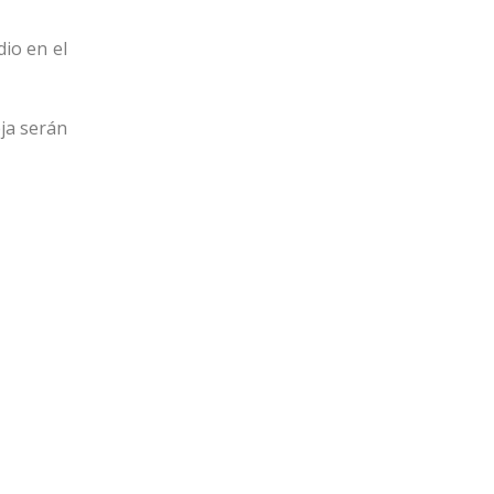
19
22
Cerro
dio en el
16
22
Progreso
eja serán