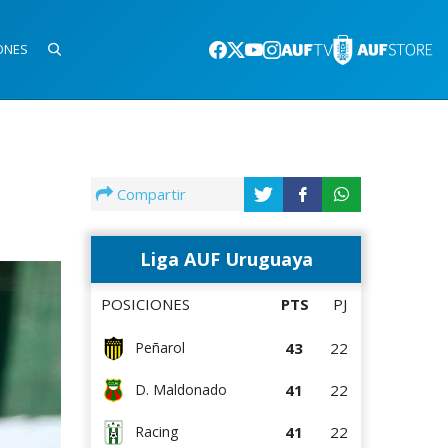
ONES
Compartir
Liga AUF Uruguaya
POSICIONES
PTS
PJ
43
22
Peñarol
41
22
D. Maldonado
41
22
Racing