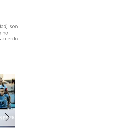
dad) son
ón no
 acuerdo