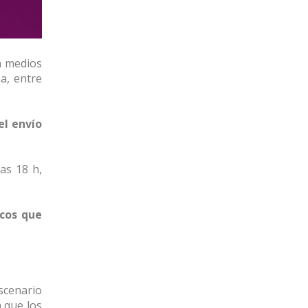
a medios
a, entre
el envío
las 18 h,
icos que
scenario
 que los