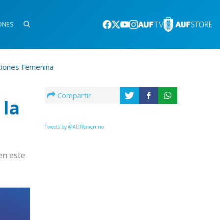
ONES
ciones Femenina
Compartir
 la
Tweets by @AUFfemenino
en este