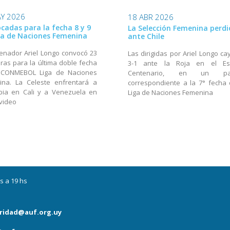
Y 2026
18 ABR 2026
cadas para la fecha 8 y 9
La Selección Femenina perdi
ga de Naciones Femenina
ante Chile
renador Ariel Longo convocó 23
Las dirigidas por Ariel Longo ca
ras para la última doble fecha
3-1 ante la Roja en el Es
 CONMEBOL Liga de Naciones
Centenario, en un par
ina. La Celeste enfrentará a
correspondiente a la 7° fecha 
bia en Cali y a Venezuela en
Liga de Naciones Femenina
video
s a 19 hs
ridad@auf.org.uy