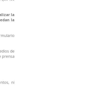
lizar la
cedan la
rmulario
medios de
de prensa
ntos, ni