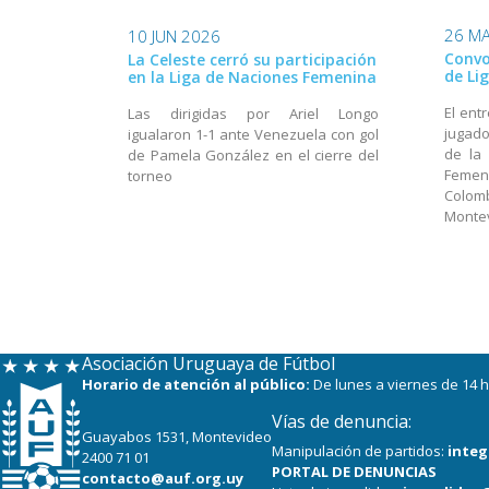
26 MA
10 JUN 2026
Convo
La Celeste cerró su participación
de Li
en la Liga de Naciones Femenina
El ent
Las dirigidas por Ariel Longo
jugado
igualaron 1-1 ante Venezuela con gol
de la
de Pamela González en el cierre del
Femen
torneo
Colom
Monte
Asociación Uruguaya de Fútbol
Horario de atención al público:
De lunes a viernes de 14 h
Vías de denuncia:
Guayabos 1531, Montevideo
Manipulación de partidos:
integ
2400 71 01
PORTAL DE DENUNCIAS
contacto@auf.org.uy