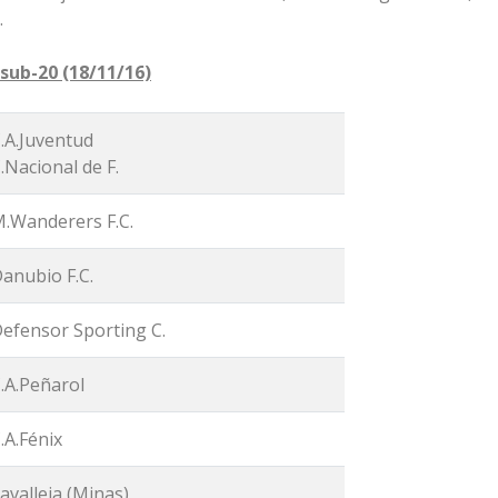
.
sub-20 (18/11/16)
.A.Juventud
.Nacional de F.
.Wanderers F.C.
anubio F.C.
efensor Sporting C.
.A.Peñarol
.A.Fénix
avalleja (Minas)