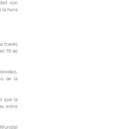
idad con
a la hora
a través
el 18 de
tevideo,
so de la
s que la
ias entre
l Mundial