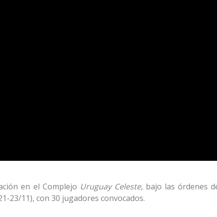
ración en el Complejo
Uruguay Celeste
, bajo las órdenes d
(21-23/11), con 30 jugadores convocados.