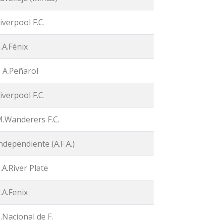
iverpool F.C.
.A.Fénix
 A.Peñarol
iverpool F.C.
.Wanderers F.C.
ndependiente (A.F.A.)
.A.River Plate
.A.Fenix
.Nacional de F.