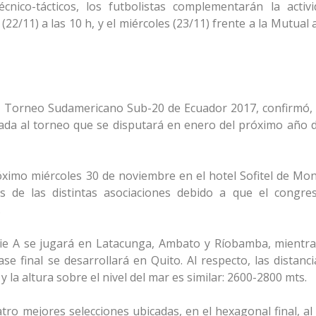
cnico-tácticos, los futbolistas complementarán la activ
2/11) a las 10 h, y el miércoles (23/11) frente a la Mutual 
el Torneo Sudamericano Sub-20 de Ecuador 2017, confirmó, 
da al torneo que se disputará en enero del próximo año d
ximo miércoles 30 de noviembre en el hotel Sofitel de Mon
s de las distintas asociaciones debido a que el congre
.
rie A se jugará en Latacunga, Ambato y Ríobamba, mientra
se final se desarrollará en Quito. Al respecto, las distanc
 la altura sobre el nivel del mar es similar: 2600-2800 mts.
atro mejores selecciones ubicadas, en el hexagonal final, a