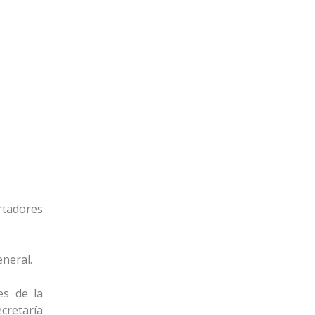
rtadores
eneral.
es de la
cretaría