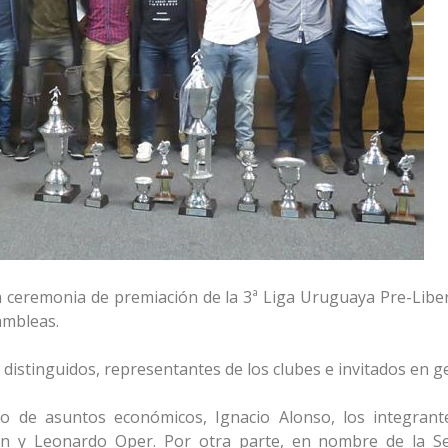
la ceremonia de premiación de la 3ª Liga Uruguaya Pre-Libe
sambleas.
 distinguidos, representantes de los clubes e invitados en g
io de asuntos económicos, Ignacio Alonso, los integrant
ian y Leonardo Oper. Por otra parte, en nombre de la Se