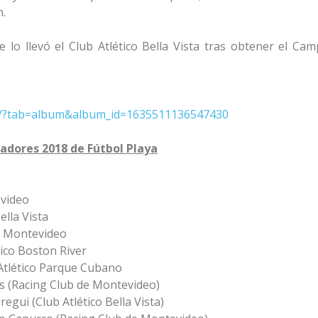
n.
lo llevó el Club Atlético Bella Vista tras obtener el Ca
os/?tab=album&album_id=1635511136547430
tadores 2018 de Fútbol Playa
evideo
ella Vista
e Montevideo
tico Boston River
Atlético Parque Cubano
s (Racing Club de Montevideo)
regui (Club Atlético Bella Vista)