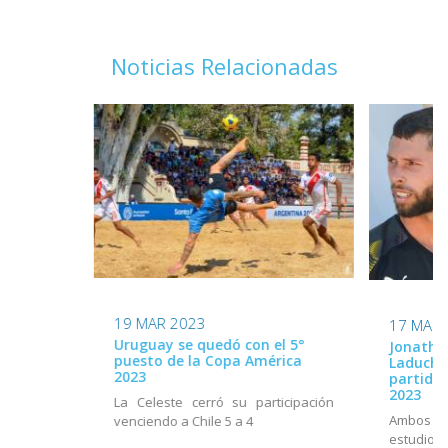
Noticias Relacionadas
19 MAR 2023
17 MAR 
Uruguay se quedó con el 5°
Jonatha
puesto de la Copa América
Laduche 
2023
partido
2023
La Celeste cerró su participación
Ambos fu
venciendo a Chile 5 a 4
estudi