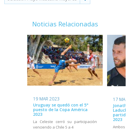
Noticias Relacionadas
19 MAR 2023
17 MAR 
Uruguay se quedó con el 5°
Jonatha
puesto de la Copa América
Laduche 
2023
partido
2023
La Celeste cerró su participación
Ambos fu
venciendo a Chile 5 a 4