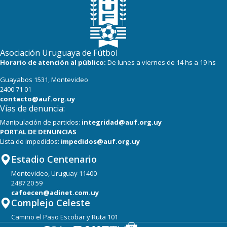
19
22
Cerro
16
22
Progreso
Asociación Uruguaya de Fútbol
Horario de atención al público:
De lunes a viernes de 14 hs a 19 hs
Guayabos 1531, Montevideo
2400 71 01
contacto@auf.org.uy
Vías de denuncia:
Manipulación de partidos:
integridad@auf.org.uy
PORTAL DE DENUNCIAS
Lista de impedidos:
impedidos@auf.org.uy
Estadio Centenario
Montevideo, Uruguay 11400
2487 20 59
cafoecen@adinet.com.uy
Complejo Celeste
Camino el Paso Escobar y Ruta 101