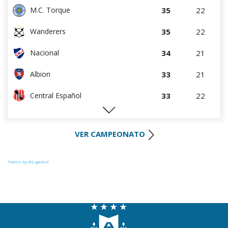
35
22
M.C. Torque
35
22
Wanderers
34
21
Nacional
33
21
Albion
33
22
Central Español
29
22
Liverpool
VER CAMPEONATO
28
22
Cerro Largo
27
22
Def. Sporting
Tweets by @LigaAUF
23
22
Juventud
22
22
Boston River
21
21
Danubio