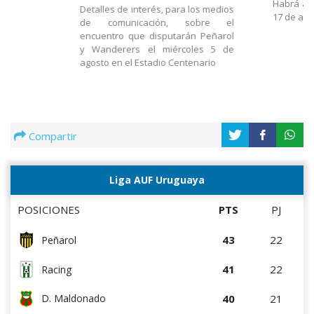
Habrá act
Detalles de interés, para los medios
17 de ago
de comunicación, sobre el
encuentro que disputarán Peñarol
y Wanderers el miércoles 5 de
agosto en el Estadio Centenario
Compartir
Liga AUF Uruguaya
POSICIONES
PTS
PJ
43
22
Peñarol
41
22
Racing
40
21
D. Maldonado