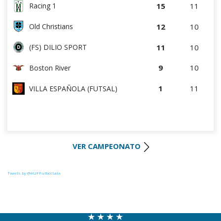
15
11
Racing 1
12
10
Old Christians
11
10
(FS) DILIO SPORT
9
10
Boston River
1
11
VILLA ESPAÑOLA (FUTSAL)
VER CAMPEONATO
Tweets by @AUFFutbolSala