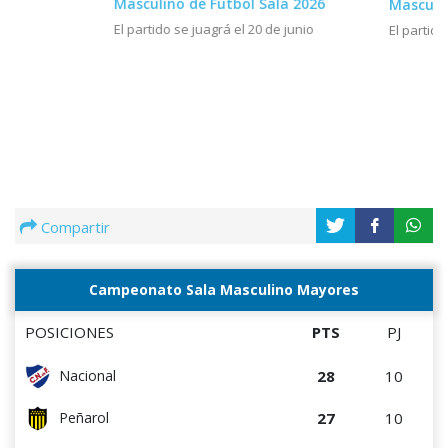
Masculino de Fútbol Sala 2026
Masculin
El partido se juagrá el 20 de junio
El partido
Compartir
Campeonato Sala Masculino Mayores
POSICIONES
PTS
PJ
28
10
Nacional
27
10
Peñarol