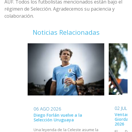
AUF. Todos los futbolistas mencionados están bajo el
régimen de Selección. Agradecemos su paciencia y
colaboración.
Noticias Relacionadas
02 JUL 
06 AGO 2026
Ventana
Diego Forlán vuelve a la
Giordan
Selección Uruguaya
2026
Una leyenda de la Celeste asume la
El Dir