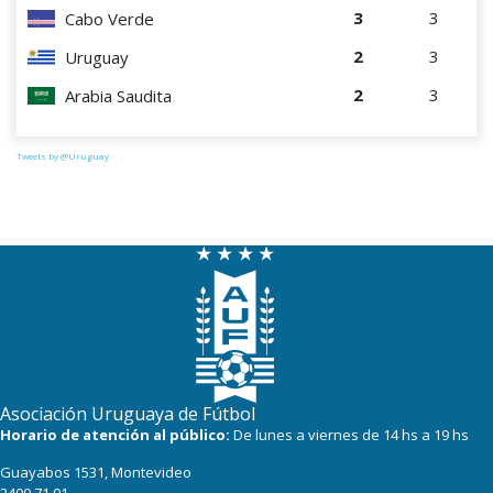
3
3
Cabo Verde
2
3
Uruguay
2
3
Arabia Saudita
Tweets by @Uruguay
Asociación Uruguaya de Fútbol
Horario de atención al público:
De lunes a viernes de 14 hs a 19 hs
Guayabos 1531, Montevideo