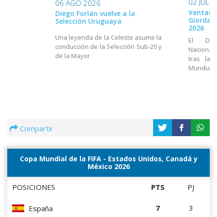
02 JUL 
06 AGO 2026
Ventana
Diego Forlán vuelve a la
Giordan
Selección Uruguaya
2026
Una leyenda de la Celeste asume la
El Dir
conducción de la Selección Sub-20 y
Nacional
de la Mayor
tras la 
Mundial
Compartir
Copa Mundial de la FIFA - Estados Unidos, Canadá y
México 2026
POSICIONES
PTS
PJ
7
3
España