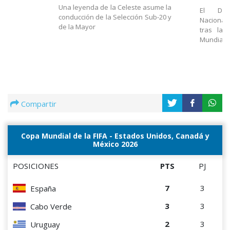
Una leyenda de la Celeste asume la
El Dir
conducción de la Selección Sub-20 y
Nacional
de la Mayor
tras la 
Mundial
Compartir
Copa Mundial de la FIFA - Estados Unidos, Canadá y
México 2026
POSICIONES
PTS
PJ
7
3
España
3
3
Cabo Verde
2
3
Uruguay