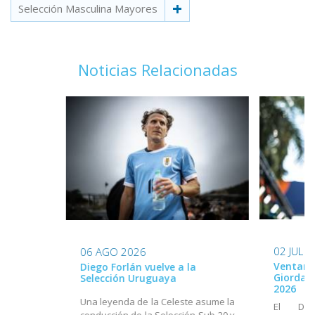
Selección Masculina Mayores
Noticias Relacionadas
02 JUL 
06 AGO 2026
Ventana
Diego Forlán vuelve a la
Giordan
Selección Uruguaya
2026
Una leyenda de la Celeste asume la
El Dir