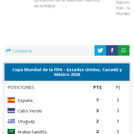
conducción de la Selección Sub-20 y
Nacional
de la Mayor
tras la 
Mundial
Compartir
Copa Mundial de la FIFA - Estados Unidos, Canadá y
México 2026
POSICIONES
PTS
PJ
7
3
España
3
3
Cabo Verde
2
3
Uruguay
2
3
Arabia Saudita