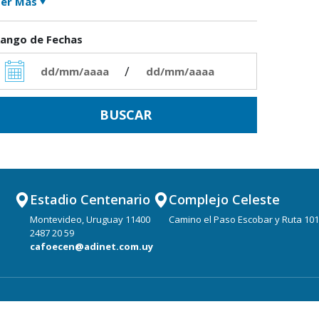
er Más
ango de Fechas
/
Estadio Centenario
Complejo Celeste
Montevideo, Uruguay 11400
Camino el Paso Escobar y Ruta 101
2487 20 59
cafoecen@adinet.com.uy