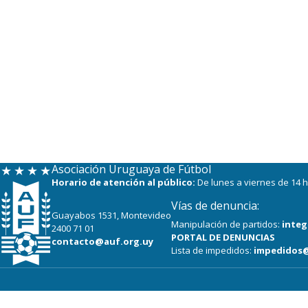
Asociación Uruguaya de Fútbol
Horario de atención al público:
De lunes a viernes de 14 h
Vías de denuncia:
Guayabos 1531, Montevideo
Manipulación de partidos:
integ
2400 71 01
PORTAL DE DENUNCIAS
contacto@auf.org.uy
Lista de impedidos:
impedidos@