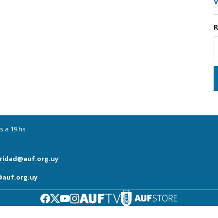
V
R
s a 19 hs
ridad@auf.org.uy
auf.org.uy