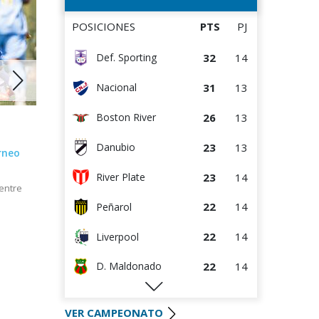
14
14
D. Maldonado
POSICIONES
PTS
PJ
13
14
Racing
32
14
Def. Sporting
11
13
Danubio
31
13
Nacional
8
13
Bella Vista
26
13
Boston River
2
14
Juventud
05 MAR 2026
09 DIC 2
23
13
Danubio
orneo
Comienza la Temporada 2026
Se fijaron
de Juveniles A
Juveniles
23
14
River Plate
entre
Los partidos se disputarán el 7 de
Las semifi
marzo
los días 12
22
14
Peñarol
22
14
Liverpool
22
14
D. Maldonado
20
14
Racing
VER CAMPEONATO