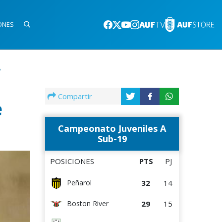
ONES
A
Compartir
e
Campeonato Juveniles A
Sub-19
POSICIONES
PTS
PJ
32
14
Peñarol
29
15
Boston River