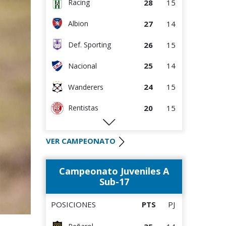
28
15
Racing
27
14
Albion
26
15
Def. Sporting
25
14
Nacional
24
15
Wanderers
20
15
Rentistas
19
15
Bella Vista
VER CAMPEONATO
18
14
River Plate
Campeonato Juveniles A
17
14
Liverpool
Sub-17
15
14
M.C. Torque
POSICIONES
PTS
PJ
13
13
D. Maldonado