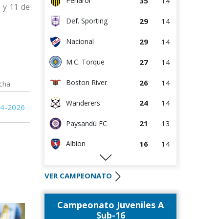
35
14
Peñarol
 y 11 de
13
15
Danubio
29
14
Def. Sporting
11
13
Paysandú FC
29
14
Nacional
6
15
Juventud
27
14
M.C. Torque
26
14
Boston River
cha
24
14
Wanderers
04-2026
21
13
Paysandú FC
16
14
Albion
16
14
Rentistas
VER CAMPEONATO
16
14
River Plate
Campeonato Juveniles A
14
13
Liverpool
Sub-16