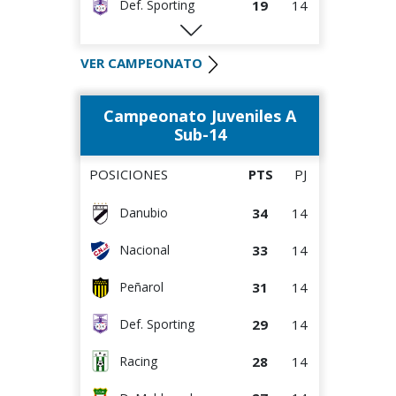
19
14
Def. Sporting
19
14
Peñarol
VER CAMPEONATO
17
14
Danubio
Campeonato Juveniles A
17
14
Rentistas
Sub-14
15
14
D. Maldonado
POSICIONES
PTS
PJ
12
14
Wanderers
34
14
Danubio
12
14
Bella Vista
33
14
Nacional
10
14
Albion
31
14
Peñarol
8
14
Juventud
29
14
Def. Sporting
28
14
Racing