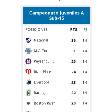
17
14
M.C. Torque
Campeonato Juveniles A
15
14
Paysandú FC
Sub-15
14
13
Wanderers
POSICIONES
PTS
PJ
12
13
Albion
36
14
Nacional
12
14
Bella Vista
31
14
M.C. Torque
9
14
Rentistas
25
14
Paysandú FC
7
13
Juventud
24
14
River Plate
23
14
Liverpool
22
14
Racing
20
14
Boston River