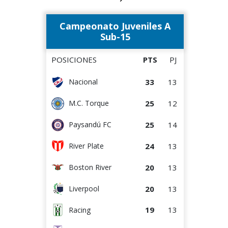
16
12
Wanderers
Campeonato Juveniles A
15
13
Paysandú FC
Sub-15
12
14
Bella Vista
POSICIONES
PTS
PJ
11
11
M.C. Torque
33
13
Nacional
11
13
Albion
25
12
M.C. Torque
9
13
Rentistas
25
14
Paysandú FC
8
13
Juventud
24
13
River Plate
20
13
Boston River
20
13
Liverpool
19
13
Racing