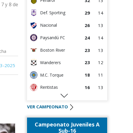
32
13
Peñarol
 7 y 8 de
12
14
Danubio
29
14
Def. Sporting
11
14
Paysandú FC
26
13
Nacional
5
13
Juventud
24
14
Paysandú FC
23
13
Boston River
cha
23
12
Wanderers
03-2025
18
11
M.C. Torque
16
13
Rentistas
16
13
River Plate
VER CAMPEONATO
15
13
Albion
Campeonato Juveniles A
14
12
Danubio
Sub-16