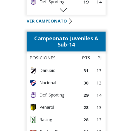
19
14
Def. Sporting
19
13
Peñarol
VER CAMPEONATO
17
14
Rentistas
Campeonato Juveniles A
14
12
Danubio
Sub-14
12
13
D. Maldonado
POSICIONES
PTS
PJ
12
13
Wanderers
31
13
Danubio
12
13
Bella Vista
30
13
Nacional
10
14
Albion
29
14
Def. Sporting
8
13
Juventud
28
13
Peñarol
28
13
Racing