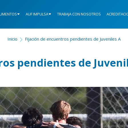
UMENTOS
AUF IMPULSA
TRABAJA CON NOSOTROS
ACREDITACI
Inicio
Fijación de encuentros pendientes de Juveniles A
ros pendientes de Juveni