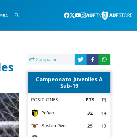
ONES
Compartir
les
Campeonato Juveniles A
Sub-19
POSICIONES
PTS
PJ
32
14
Peñarol
25
13
Boston River