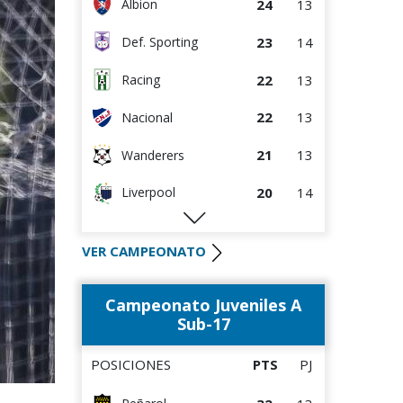
24
13
Albion
23
14
Def. Sporting
22
13
Racing
22
13
Nacional
21
13
Wanderers
20
14
Liverpool
19
14
Bella Vista
VER CAMPEONATO
18
13
River Plate
Campeonato Juveniles A
17
14
Rentistas
Sub-17
16
13
M.C. Torque
POSICIONES
PTS
PJ
13
12
D. Maldonado