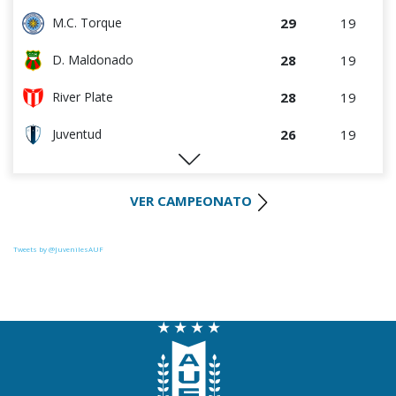
29
19
M.C. Torque
28
19
D. Maldonado
28
19
River Plate
26
19
Juventud
25
19
Liverpool
VER CAMPEONATO
25
20
Racing
23
19
Progreso
Tweets by @JuvenilesAUF
22
19
Colón
21
19
Central Español
20
19
La Luz
19
19
Oriental de La Paz