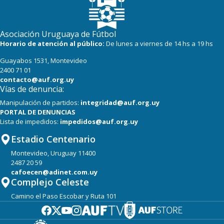
19
19
Cerro Largo
Asociación Uruguaya de Fútbol
18
19
Albion
Horario de atención al público:
De lunes a viernes de 14 hs a 19 hs
Guayabos 1531, Montevideo
17
19
Boston River
2400 71 01
contacto@auf.org.uy
Vías de denuncia:
Manipulación de partidos:
integridad@auf.org.uy
PORTAL DE DENUNCIAS
Lista de impedidos:
impedidos@auf.org.uy
Estadio Centenario
Montevideo, Uruguay 11400
2487 20 59
cafoecen@adinet.com.uy
Complejo Celeste
Camino el Paso Escobar y Ruta 101