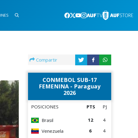
ONES
Compartir
CONMEBOL SUB-17
FEMENINA - Paraguay
2026
POSICIONES
PTS
PJ
12
4
Brasil
6
4
Venezuela