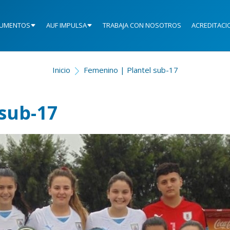
UMENTOS
AUF IMPULSA
TRABAJA CON NOSOTROS
ACREDITACI
Inicio
Femenino | Plantel sub-17
sub-17