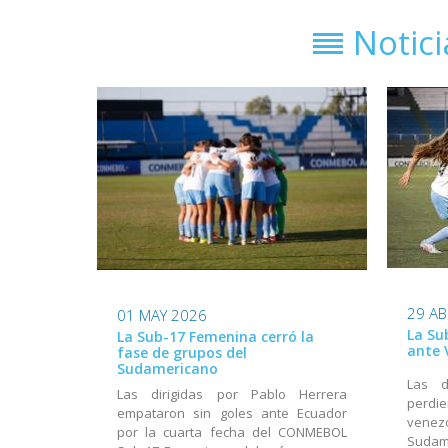
Notic
29 AB
01 MAY 2026
La Su
La Sub-17 Femenina cerró la
ante 
fase de grupos del
Sudamericano
Las d
Las dirigidas por Pablo Herrera
perdi
empataron sin goles ante Ecuador
venezo
por la cuarta fecha del CONMEBOL
Suda