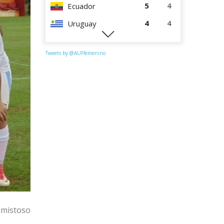
5
4
Ecuador
4
4
Uruguay
1
4
Perú
Tweets by @AUFfemenino
amistoso