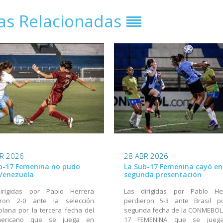
ias Relacionadas
R 2026
28 ABR 2026
b-17 Femenina no pudo
La Sub-17 Femenina cayó en
Venezuela
segunda presentación
irigidas por Pablo Herrera
Las dirigidas por Pablo He
eron 2-0 ante la selección
perdieron 5-3 ante Brasil p
lana por la tercera fecha del
segunda fecha de la CONMEBOL
mericano que se juega en
17 FEMENINA que se jueg