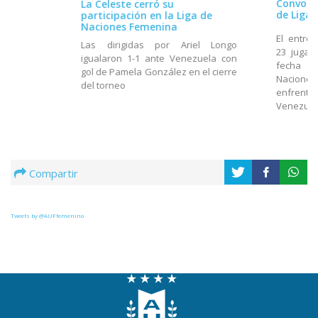
Convocad
La Celeste cerró su
de Liga
participación en la Liga de
Naciones Femenina
El entre
Las dirigidas por Ariel Longo
23 jugad
igualaron 1-1 ante Venezuela con
fecha d
gol de Pamela González en el cierre
Nacione
del torneo
enfrenta
Venezuel
Compartir
Tweets by @AUFfemenino