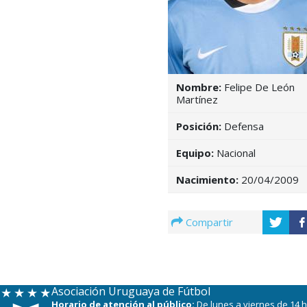
Nombre:
Felipe De León
Martínez
Posición:
Defensa
Equipo:
Nacional
Nacimiento:
20/04/2009
Compartir
Asociación Uruguaya de Fútbol
Horario de atención al público:
De lunes a viernes de 14 h