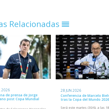
ias Relacionadas
L 2026
28 JUN 2026
na de prensa de Jorge
Conferencia de Marcelo Biel
ano post Copa Mundial
tras la Copa del Mundo 202
Será este martes (30/6), a las 1