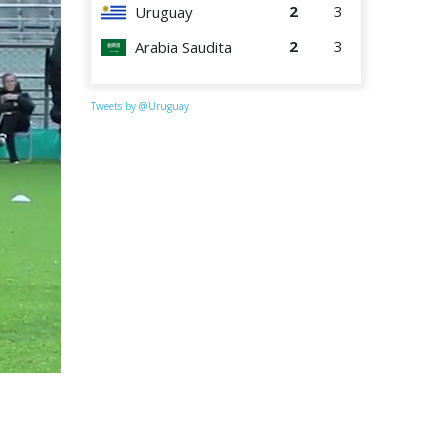
2
3
Uruguay
2
3
Arabia Saudita
Tweets by @Uruguay