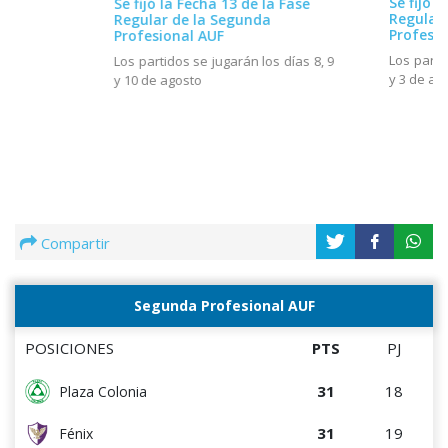
Se fijó l
Se fijó la Fecha 13 de la Fase
Regular
Regular de la Segunda
Profesio
Profesional AUF
Los parti
Los partidos se jugarán los días 8, 9
y 3 de ag
y 10 de agosto
Compartir
Segunda Profesional AUF
POSICIONES
PTS
PJ
31
18
Plaza Colonia
31
19
Fénix