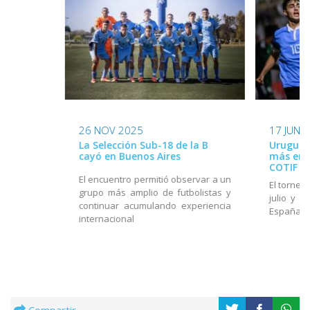
26 NOV 2025
17 JUN 
La Selección Sub-18 de la B
Uruguay
cayó en Buenos Aires
más en e
COTIF
El encuentro permitió observar a un
El torneo
grupo más amplio de futbolistas y
julio y e
continuar acumulando experiencia
España
internacional