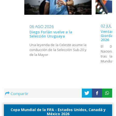
02 JUL 
06 AGO 2026
Ventana
Diego Forlán vuelve a la
Giordan
Selección Uruguaya
2026
Una leyenda de la Celeste asume la
El Dir
conducción de la Selección Sub-20 y
Nacional
de la Mayor
tras la 
Mundial
Compartir
Copa Mundial de la FIFA - Estados Unidos, Canadá y
México 2026