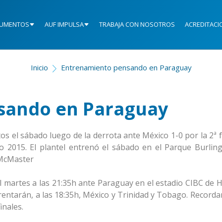
UMENTOS
AUF IMPULSA
TRABAJA CON NOSOTROS
ACREDITACI
Inicio
Entrenamiento pensando en Paraguay
sando en Paraguay
s el sábado luego de la derrota ante México 1-0 por la 2ª f
2015. El plantel entrenó el sábado en el Parque Burling
 McMaster
el martes a las 21:35h ante Paraguay en el estadio CIBC de 
frentarán, a las 18:35h, México y Trinidad y Tobago. Record
inales.