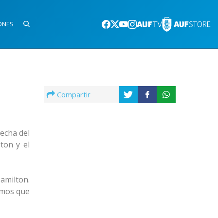
ONES
Compartir
echa del
ton y el
Hamilton.
amos que