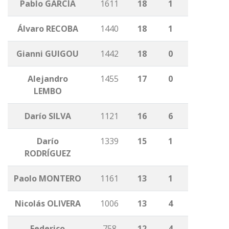
Pablo GARCÍA
1611
18
1
Álvaro RECOBA
1440
18
1
Gianni GUIGOU
1442
18
0
Alejandro
1455
17
0
LEMBO
Darío SILVA
1121
16
6
Darío
1339
15
1
RODRÍGUEZ
Paolo MONTERO
1161
13
1
Nicolás OLIVERA
1006
13
4
Federico
758
12
4