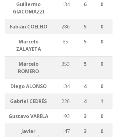
Guillermo
134
6
0
GIACOMAZZI
Fabián COELHO
286
5
0
Marcelo
85
5
0
ZALAYETA
Marcelo
353
5
0
ROMERO
Diego ALONSO
134
4
0
Gabriel CEDRÉS
226
4
1
Gustavo VARELA
193
3
0
Javier
147
3
0