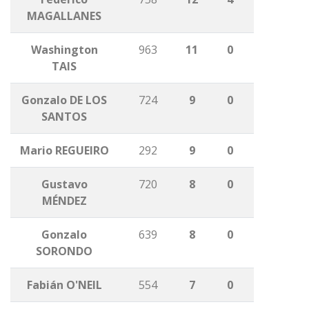
MAGALLANES
Washington
963
11
0
TAIS
Gonzalo DE LOS
724
9
0
SANTOS
Mario REGUEIRO
292
9
0
Gustavo
720
8
0
MÉNDEZ
Gonzalo
639
8
0
SORONDO
Fabián O'NEIL
554
7
0