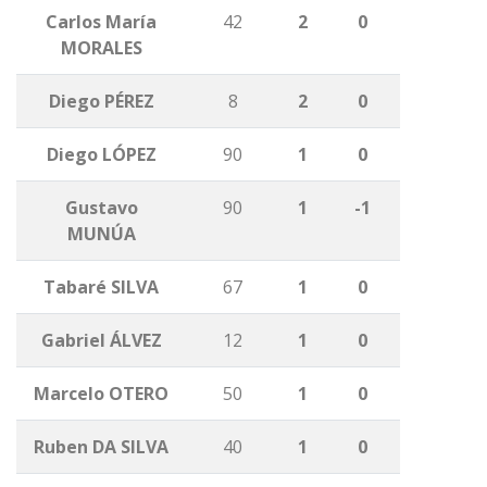
Carlos María
42
2
0
MORALES
Diego PÉREZ
8
2
0
Diego LÓPEZ
90
1
0
Gustavo
90
1
-1
MUNÚA
Tabaré SILVA
67
1
0
Gabriel ÁLVEZ
12
1
0
Marcelo OTERO
50
1
0
Ruben DA SILVA
40
1
0