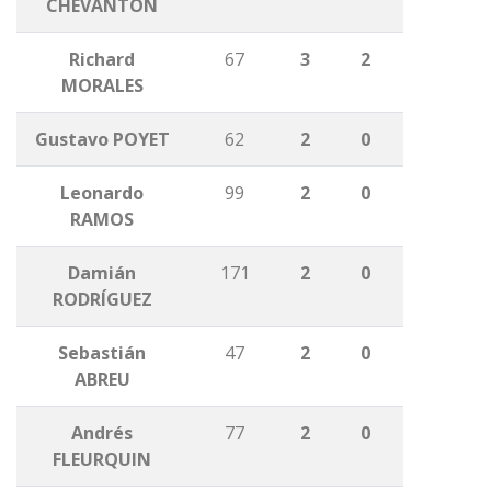
CHEVANTÓN
Richard
67
3
2
MORALES
Gustavo POYET
62
2
0
Leonardo
99
2
0
RAMOS
Damián
171
2
0
RODRÍGUEZ
Sebastián
47
2
0
ABREU
Andrés
77
2
0
FLEURQUIN