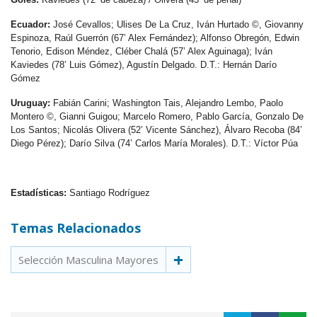
Ecuador:
José Cevallos; Ulises De La Cruz, Iván Hurtado ©, Giovanny
Espinoza, Raúl Guerrón (67’ Alex Fernández); Alfonso Obregón, Edwin
Tenorio, Edison Méndez, Cléber Chalá (57’ Alex Aguinaga); Iván
Kaviedes (78’ Luis Gómez), Agustín Delgado. D.T.: Hernán Darío
Gómez
Uruguay:
Fabián Carini; Washington Tais, Alejandro Lembo, Paolo
Montero ©, Gianni Guigou; Marcelo Romero, Pablo García, Gonzalo De
Los Santos; Nicolás Olivera (52’ Vicente Sánchez), Álvaro Recoba (84’
Diego Pérez); Darío Silva (74’ Carlos María Morales). D.T.: Víctor Púa
Estadísticas:
Santiago Rodríguez
Temas Relacionados
Selección Masculina Mayores