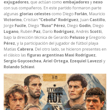
exjugadores
, que actúan como
embajadores
y
nexo
con sus compañeros. En este partido formaron parte
algunas
glorias celestes
como Diego
Forlán
, Mauricio
Victorino
, Cristian
“Cebolla” Rodríguez
, Juan
Castillo
,
Jorge
Fucile
, Diego
“Ruso” Pérez
, Diego
Godín
, Diego
Lugano
, Rubén
Paz
, Darío
Rodríguez
, Andrés
Scotti
,
bajo la dirección técnica de Gerardo
Pelusso y
Gregorio
Pérez
, y la participación del jugador de fútbol playa
Matías
Cabrera
. Del otro lado, se hicieron presentes en
el clásico las
figuras argentinas
Maxi Rodríguez
,
Sergio Goycoechea
,
Ariel Ortega
,
Ezequiel Lavezzi
y
Rolando Schiavi
.