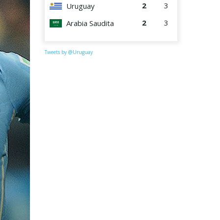
2
3
Uruguay
2
3
Arabia Saudita
Tweets by @Uruguay