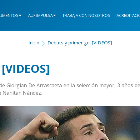
UMENTOS
AUF IMPULSA
TRABAJA CON NOSOTROS
ACREDITACI
Inicio
Debuts y primer gol [VIDEOS]
 [VIDEOS]
de Giorgian De Arrascaeta en la selección mayor, 3 años de
de Nahitan Nández.