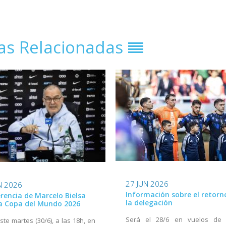
ias Relacionadas
27 JUN 2026
N 2026
Información sobre el retorn
rencia de Marcelo Bielsa
la delegación
la Copa del Mundo 2026
Será el 28/6 en vuelos de 
ste martes (30/6), a las 18h, en