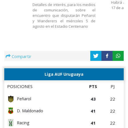
Habrá act
Detalles de interés, para los medios
17 de ago
de comunicación, sobre el
encuentro que disputarán Peñarol
y Wanderers el miércoles 5 de
agosto en el Estadio Centenario
Compartir
Liga AUF Uruguaya
POSICIONES
PTS
PJ
43
22
Peñarol
41
22
D. Maldonado
41
22
Racing