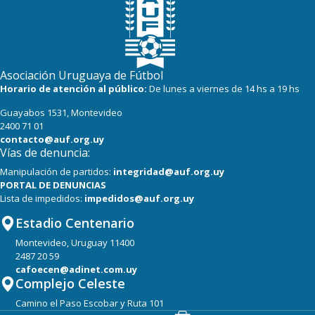
19
22
Cerro
16
22
Progreso
Asociación Uruguaya de Fútbol
Horario de atención al público:
De lunes a viernes de 14 hs a 19 hs
Guayabos 1531, Montevideo
2400 71 01
contacto@auf.org.uy
Vías de denuncia:
Manipulación de partidos:
integridad@auf.org.uy
PORTAL DE DENUNCIAS
Lista de impedidos:
impedidos@auf.org.uy
Estadio Centenario
Montevideo, Uruguay 11400
2487 20 59
cafoecen@adinet.com.uy
Complejo Celeste
Camino el Paso Escobar y Ruta 101