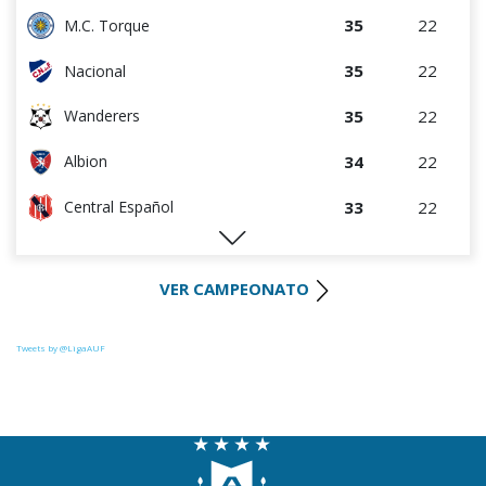
35
22
M.C. Torque
35
22
Nacional
35
22
Wanderers
34
22
Albion
33
22
Central Español
29
22
Liverpool
VER CAMPEONATO
28
22
Cerro Largo
27
22
Def. Sporting
Tweets by @LigaAUF
23
22
Juventud
22
22
Danubio
22
22
Boston River