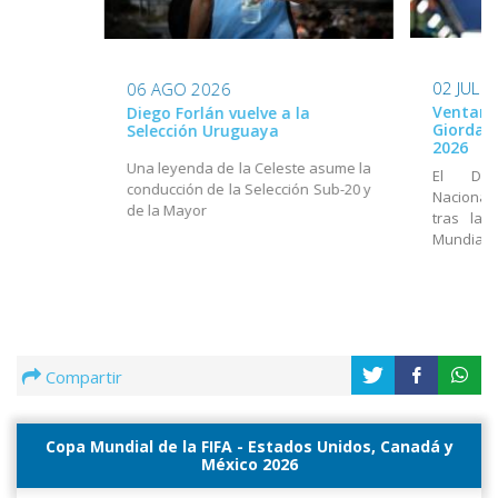
02 JUL 
06 AGO 2026
Ventana
Diego Forlán vuelve a la
Giordan
Selección Uruguaya
2026
Una leyenda de la Celeste asume la
El Dir
conducción de la Selección Sub-20 y
Nacional
de la Mayor
tras la 
Mundial
Compartir
Copa Mundial de la FIFA - Estados Unidos, Canadá y
México 2026