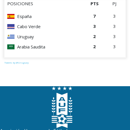
POSICIONES
PTS
PJ
7
3
España
3
3
Cabo Verde
2
3
Uruguay
2
3
Arabia Saudita
Tweets by @Uruguay