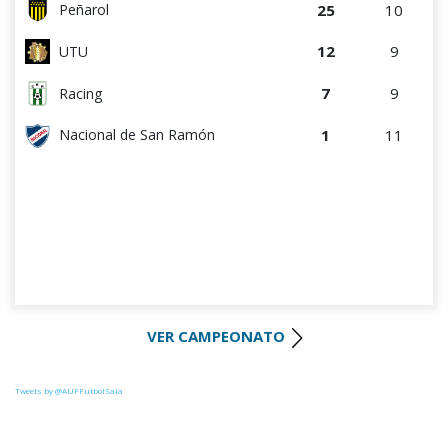
25
10
Peñarol
12
9
UTU
7
9
Racing
1
11
Nacional de San Ramón
VER CAMPEONATO
Tweets by @AUFFutbolSala