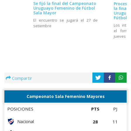
Se fijó la final del Campeonato
Proceso 
Uruguayo Femenino de Fútbol
la final
Sala Mayor
Uruguay
Fútbol S
El encuentro se jugará el 27 de
Los inte
setiembre
el formu
jueves 25
Compartir
Campeonato Sala Femenino Mayores
POSICIONES
PTS
PJ
28
11
Nacional