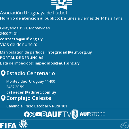
19
19
Cerro Largo
Asociación Uruguaya de Fútbol
18
19
Albion
Horario de atención al público:
De lunes a viernes de 14 hs a 19 hs
Guayabos 1531, Montevideo
17
19
Boston River
2400 71 01
contacto@auf.org.uy
Vías de denuncia:
Manipulación de partidos:
integridad@auf.org.uy
PORTAL DE DENUNCIAS
Lista de impedidos:
impedidos@auf.org.uy
Estadio Centenario
Montevideo, Uruguay 11400
2487 20 59
cafoecen@adinet.com.uy
Complejo Celeste
Camino el Paso Escobar y Ruta 101