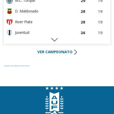
29
19
M.C. Torque
28
19
D. Maldonado
28
19
River Plate
26
19
Juventud
25
19
Liverpool
VER CAMPEONATO
25
20
Racing
23
19
Progreso
Tweets by @JuvenilesAUF
22
19
Colón
21
19
Central Español
20
19
La Luz
19
19
Oriental de La Paz