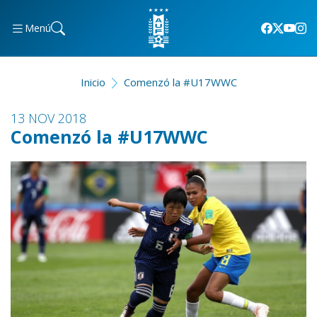
Menú
Inicio
Comenzó la #U17WWC
13 NOV 2018
Comenzó la #U17WWC