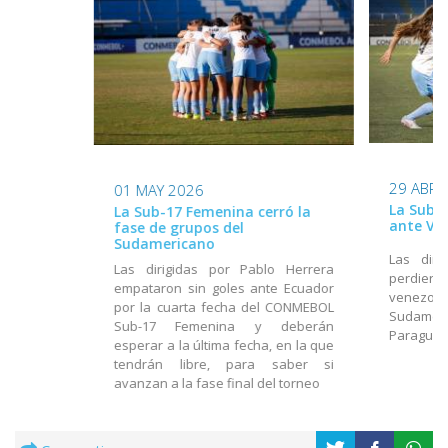
29 ABR 
01 MAY 2026
La Sub-
La Sub-17 Femenina cerró la
ante Ve
fase de grupos del
Sudamericano
Las diri
Las dirigidas por Pablo Herrera
perdiero
empataron sin goles ante Ecuador
venezolan
por la cuarta fecha del CONMEBOL
Sudamer
Sub-17 Femenina y deberán
Paragua
esperar a la última fecha, en la que
tendrán libre, para saber si
avanzan a la fase final del torneo