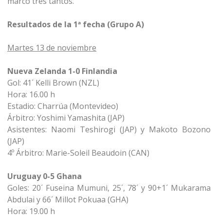
marcó tres tantos.
Resultados de la 1ª fecha (Grupo A)
Martes 13 de noviembre
Nueva Zelanda 1-0 Finlandia
Gol: 41´ Kelli Brown (NZL)
Hora: 16.00 h
Estadio: Charrúa (Montevideo)
Árbitro: Yoshimi Yamashita (JAP)
Asistentes: Naomi Teshirogi (JAP) y Makoto Bozono
(JAP)
4º Árbitro: Marie-Soleil Beaudoin (CAN)
Uruguay 0-5 Ghana
Goles: 20´ Fuseina Mumuni, 25´, 78´ y 90+1´ Mukarama
Abdulai y 66´ Millot Pokuaa (GHA)
Hora: 19.00 h