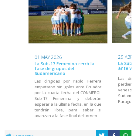
29 ABR 
01 MAY 2026
La Sub-
La Sub-17 Femenina cerró la
ante Ve
fase de grupos del
Sudamericano
Las diri
Las dirigidas por Pablo Herrera
perdiero
empataron sin goles ante Ecuador
venezolan
por la cuarta fecha del CONMEBOL
Sudamer
Sub-17 Femenina y deberán
Paragua
esperar a la última fecha, en la que
tendrán libre, para saber si
avanzan a la fase final del torneo