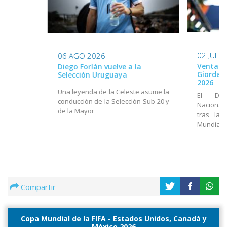
02 JUL 
06 AGO 2026
Ventana
Diego Forlán vuelve a la
Giordan
Selección Uruguaya
2026
Una leyenda de la Celeste asume la
El Dir
conducción de la Selección Sub-20 y
Nacional
de la Mayor
tras la 
Mundial
Compartir
Copa Mundial de la FIFA - Estados Unidos, Canadá y
México 2026