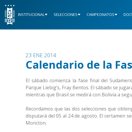
INSTITUCIONAL
SELECCIONES
CAMPEONATOS
DOC
23 ENE 2014
Calendario de la Fas
El sábado comienza la fase final del Sudamer
Parque Liebig’s, Fray Bentos. El sábado se jugar
mientras que Brasil se medirá con Bolivia a seg
Recordamos que las dos selecciones que obtenga
disputará del 05 al 24 de agosto. El certamen s
Moncton.