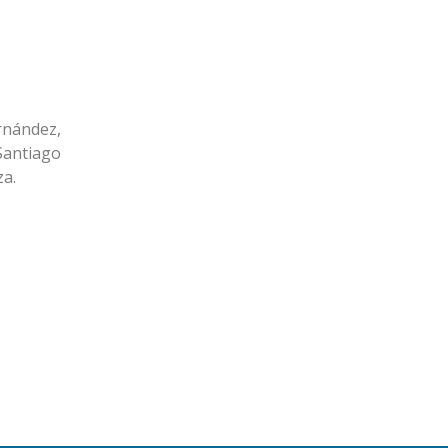
rnández,
Santiago
za.