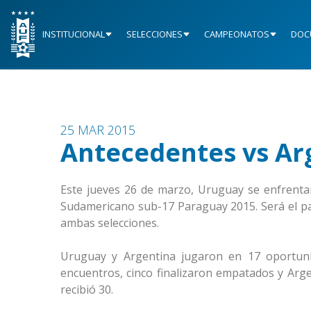
INSTITUCIONAL
SELECCIONES
CAMPEONATOS
DOC
25 MAR 2015
Antecedentes vs Arg
Este jueves 26 de marzo, Uruguay se enfrentará
Sudamericano sub-17 Paraguay 2015. Será el pa
ambas selecciones.
Uruguay y Argentina jugaron en 17 oportun
encuentros, cinco finalizaron empatados y Arge
recibió 30.