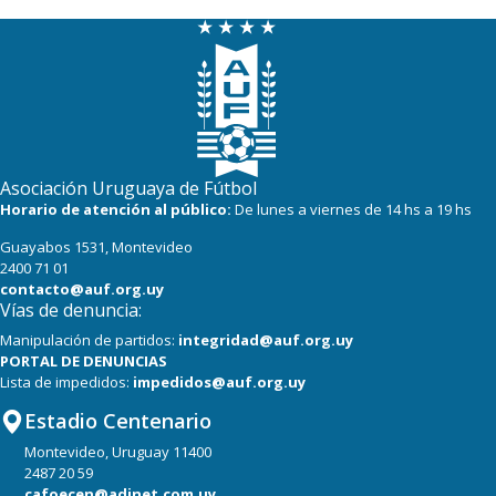
22
22
Danubio
22
22
Boston River
19
22
Cerro
16
22
Progreso
Asociación Uruguaya de Fútbol
Horario de atención al público:
De lunes a viernes de 14 hs a 19 hs
Guayabos 1531, Montevideo
2400 71 01
contacto@auf.org.uy
Vías de denuncia:
Manipulación de partidos:
integridad@auf.org.uy
PORTAL DE DENUNCIAS
Lista de impedidos:
impedidos@auf.org.uy
Estadio Centenario
Montevideo, Uruguay 11400
2487 20 59
cafoecen@adinet.com.uy