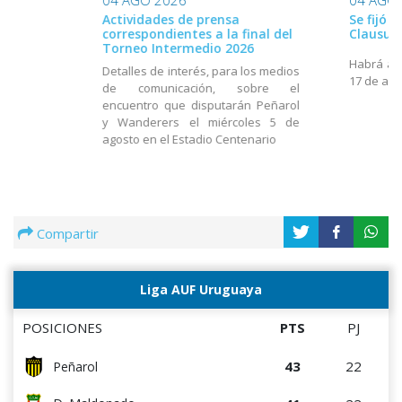
Actividades de prensa
Se fijó 
correspondientes a la final del
Clausur
Torneo Intermedio 2026
Habrá act
Detalles de interés, para los medios
17 de ago
de comunicación, sobre el
encuentro que disputarán Peñarol
y Wanderers el miércoles 5 de
agosto en el Estadio Centenario
Compartir
Liga AUF Uruguaya
POSICIONES
PTS
PJ
43
22
Peñarol