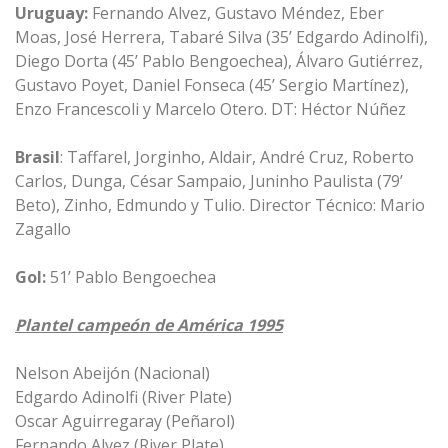
Uruguay:
Fernando Alvez, Gustavo Méndez, Eber
Moas, José Herrera, Tabaré Silva (35’ Edgardo Adinolfi),
Diego Dorta (45’ Pablo Bengoechea), Álvaro Gutiérrez,
Gustavo Poyet, Daniel Fonseca (45’ Sergio Martínez),
Enzo Francescoli y Marcelo Otero. DT: Héctor Núñez
Brasil
: Taffarel, Jorginho, Aldair, André Cruz, Roberto
Carlos, Dunga, César Sampaio, Juninho Paulista (79’
Beto), Zinho, Edmundo y Tulio. Director Técnico: Mario
Zagallo
Gol:
51’ Pablo Bengoechea
Plantel campeón de América 1995
Nelson Abeijón (Nacional)
Edgardo Adinolfi (River Plate)
Oscar Aguirregaray (Peñarol)
Fernando Alvez (River Plate)