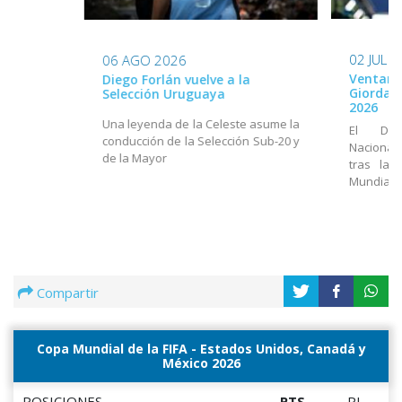
02 JUL 
06 AGO 2026
Ventana
Diego Forlán vuelve a la
Giordan
Selección Uruguaya
2026
Una leyenda de la Celeste asume la
El Dir
conducción de la Selección Sub-20 y
Nacional
de la Mayor
tras la 
Mundial
Compartir
Copa Mundial de la FIFA - Estados Unidos, Canadá y
México 2026
POSICIONES
PTS
PJ