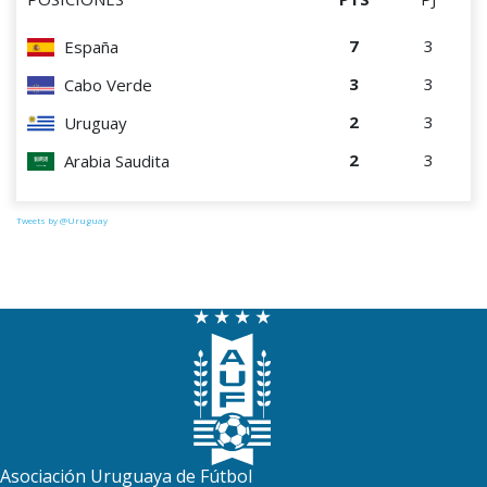
7
3
España
3
3
Cabo Verde
2
3
Uruguay
2
3
Arabia Saudita
Tweets by @Uruguay
Asociación Uruguaya de Fútbol