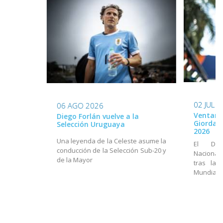
02 JUL 
06 AGO 2026
Ventana
Diego Forlán vuelve a la
Giordan
Selección Uruguaya
2026
Una leyenda de la Celeste asume la
El Dir
conducción de la Selección Sub-20 y
Nacional
de la Mayor
tras la 
Mundial