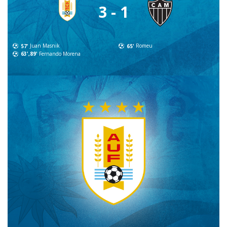
3 - 1
57'
Juan Masnik
65'
Romeu
63',89'
Fernando Morena