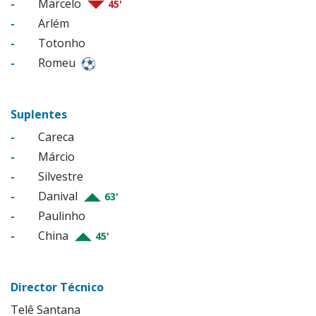
-
Marcelo
45'
-
Arlém
-
Totonho
-
Romeu
Suplentes
-
Careca
-
Márcio
-
Silvestre
-
Danival
63'
-
Paulinho
-
China
45'
Director Técnico
Telê Santana