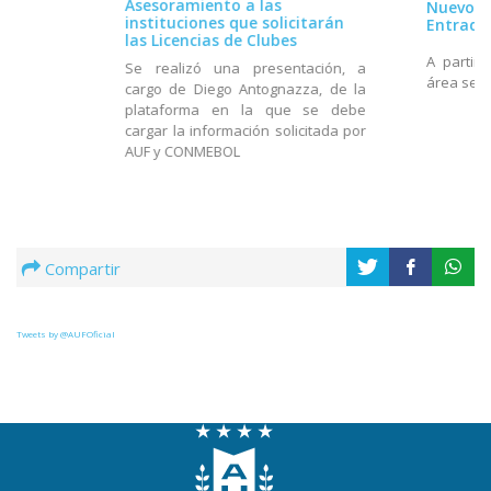
Asesoramiento a las
Nuevo h
instituciones que solicitarán
Entrada
las Licencias de Clubes
A partir 
Se realizó una presentación, a
área será
cargo de Diego Antognazza, de la
plataforma en la que se debe
cargar la información solicitada por
AUF y CONMEBOL
Compartir
Tweets by @AUFOficial