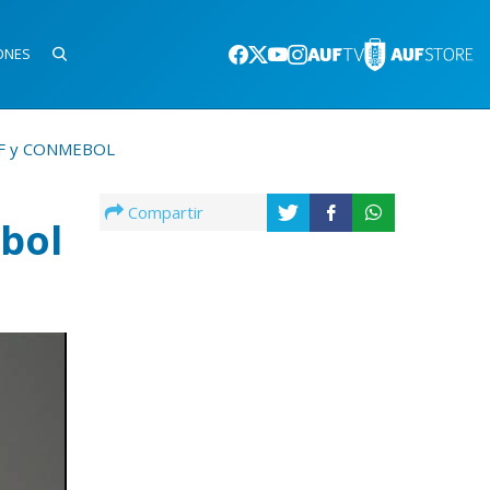
ONES
 AUF y CONMEBOL
Compartir
tbol