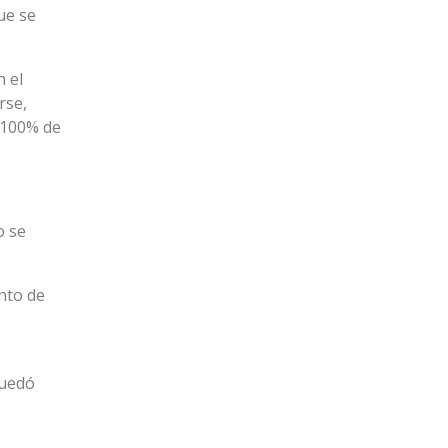
ue se
n el
rse,
 100% de
o se
ento de
quedó