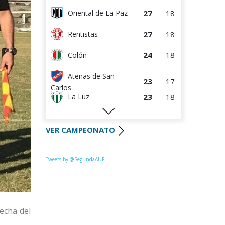
27
18
Oriental de La Paz
27
18
Rentistas
24
18
Colón
Atenas de San
23
17
Carlos
23
18
La Luz
22
18
Huracán FC
VER CAMPEONATO
22
18
River Plate
Uruguay
Tweets by @SegundaAUF
21
18
Montevideo
20
17
Paysandú FC
18
18
Miramar Misiones
fecha del
17
17
Tacuarembó