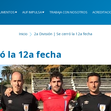
UMENTOS
AUF IMPULSA
TRABAJA CON NOSOTROS
ACREDITACI
Inicio
2a División | Se cerró la 12a fecha
ró la 12a fecha