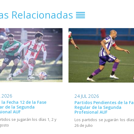
ias Relacionadas
L 2026
24 JUL 2026
ó la Fecha 12 de la Fase
Partidos Pendientes de la Fa
ar de la Segunda
Regular de la Segunda
sional AUF
Profesional AUF
rtidos se jugarán los días 1, 2 y
Los partidos se jugarán los días
gosto
26 de julio