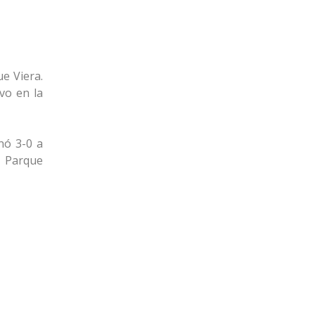
ue Viera.
vo en la
nó 3-0 a
l Parque