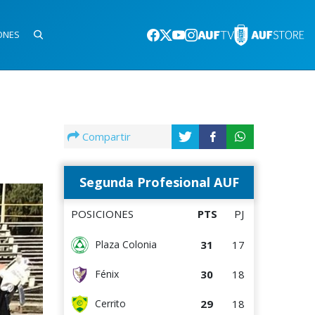
ONES
Compartir
Segunda Profesional AUF
POSICIONES
PTS
PJ
31
17
Plaza Colonia
30
18
Fénix
29
18
Cerrito