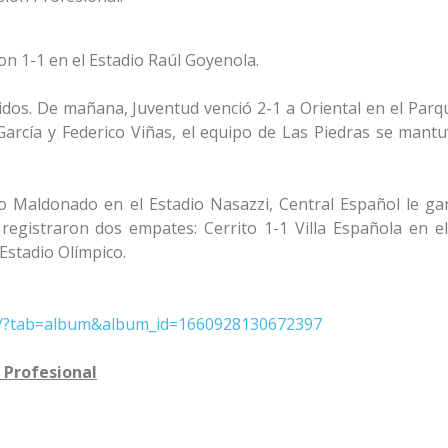
n 1-1 en el Estadio Raúl Goyenola.
tidos. De mañana, Juventud venció 2-1 a Oriental en el Parq
arcía y Federico Viñas, el equipo de Las Piedras se mantu
o Maldonado en el Estadio Nasazzi, Central Español le ga
egistraron dos empates: Cerrito 1-1 Villa Española en e
Estadio Olímpico.
os/?tab=album&album_id=1660928130672397
Profesional