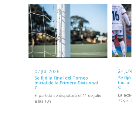
24 JUN 
07 JUL 2026
Se fijó 
Se fijó la Final del Torneo
Inicial d
Inicial de la Primera Divisional
C
C
La activi
El partido se disputará el 11 de julio
27 y el 28
a las 10h